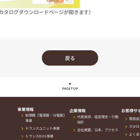
カタログダウンロードページが開きます）
戻る
PAGETOP
事業情報
企業情報
お客様サ
制御盤【電源盤・分電盤】
代表挨拶、経営理念・行動
）
取扱店
事業
指針
カタロ
トランスユニット事業
会社概要、沿革、アクセス
よくあ
トランスBOX事業